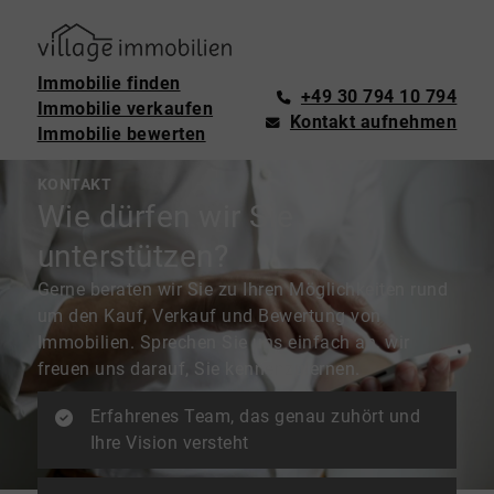
Immobilie finden
+49 30 794 10 794
Immobilie verkaufen
Kontakt aufnehmen
Immobilie bewerten
KONTAKT
Wie dürfen wir Sie
unterstützen?
Gerne beraten wir Sie zu Ihren Möglichkeiten rund
um den Kauf, Verkauf und Bewertung von
Immobilien. Sprechen Sie uns einfach an, wir
freuen uns darauf, Sie kennenzulernen.
Erfahrenes Team, das genau zuhört und
Ihre Vision versteht