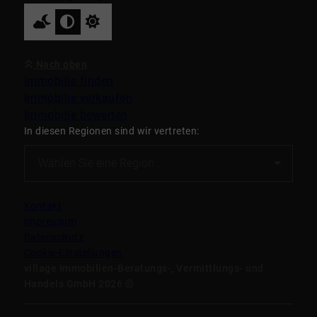
Nach oben
Immobilie finden
Immobilie verkaufen
Immobilie bewerten
In diesen Regionen sind wir vertreten:
Kontakt
Impressum
Datenschutz
Cookie-Einstellungen
village Immobilien-Beratungs-, Vermittlungs- und
Handels GmbH 2026