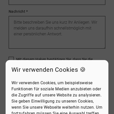
Nachricht
*
Mit diesem Haken bestätigen Sie, dass Sie die
Datenschutzerklärung
zur Kenntnis genommen
Wir verwenden Cookies 🍪
haben.
Wir nehmen den Schutz Ihrer Daten ernst. Alle
Informationen, die Sie über dieses Kontaktformular
Wir verwenden Cookies, um beispielsweise
senden, werden streng vertraulich behandelt. Wir
Funktionen für soziale Medien anzubieten oder
garantieren, dass Ihre persönlichen Daten nicht an
die Zugriffe auf unsere Website zu analysieren.
Dritte weitergegeben, verkauft oder anderweitig
Sie geben Einwilligung zu unseren Cookies,
missbraucht werden.
wenn Sie unsere Webseite weiterhin nutzen. Um
Vielen Dank für Ihr Vertrauen.
fortzufahren müssen Sie eine Auswahl treffen.