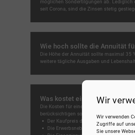
möglichen Sondertilgungen ab. Lediglich 
seit Corona, sind die Zinsen stetig gestie
Wie hoch sollte die Annuität f
Die Höhe der Annuität sollte maximal 35
weitere tägliche Ausgaben und Lebenshal
Was kostet eine Hausfinanzie
Wir verw
Die Kosten für eine Hausfinanzierung set
berücksichtigen sollten. Dazu gehören:
Wir verwenden Co
Der Kaufpreis der Immobilie
Zugriffe auf uns
Die Erwerbsnebenkosten, wie Grunderw
Sie unsere Webse