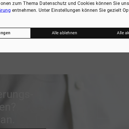
und Gebühren für das Darlehen
tionen zum Thema Datenschutz und Cookies können Sie uns
ng, Einrichtung der Baustelle und Bauleitung
ärung
entnehmen. Unter Einstellungen können Sie gezielt Op
ht abgerufene Kreditsummen anfallen
lungen
Alle ablehnen
Alle a
erungs-
Thema
en?
an.
Vorname
*