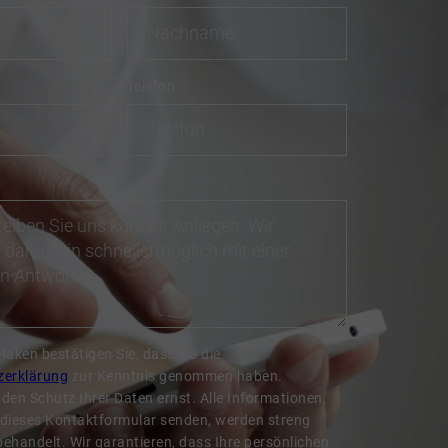
Telefon
Haken bestätigen Sie, dass Sie die
zerklärung
zur Kenntnis genommen haben.
den Schutz Ihrer Daten ernst. Alle Informationen,
r dieses Kontaktformular senden, werden streng
behandelt. Wir garantieren, dass Ihre persönlichen