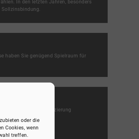
ählen. In den letzten Jahren, besonders
n Sollzinsbindung.
se haben Sie genügend Spielraum für
der Planung Ihrer Finanzierung
zubieten oder die
ren Cookies, wenn
ahl treffen.