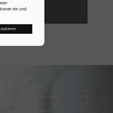
erer
tionen ein und
kzeptieren
Anrede
Nachname
*