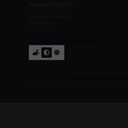
Handels GmbH
Steglitzer Damm 23
12169 Berlin
+49 30 794 10 794
anfrage@village-immobilien.de
Kontakt
Impressum
Datenschu