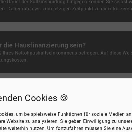
die Dauer der Sollzinsbindung hingegen können Sie selbst w
gen. Daher raten wir zum jetzigen Zeitpunkt zu einer kürzere
ür die Hausfinanzierung sein?
 % Ihres Nettohaushaltseinkommens betragen. Auf diese Wei
tungskosten.
rung?
enden Cookies 🍪
zen sich aus verschiedenen Faktoren zusammen, die Sie bei 
okies, um beispielsweise Funktionen für soziale Medien an
ere Website zu analysieren. Sie geben Einwilligung zu unse
erbsteuer, Notar- und Grundbuchkosten
ite weiterhin nutzen. Um fortzufahren müssen Sie eine Ausw