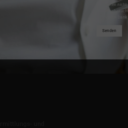
Daten nicht
missbrauch
Vielen Dank 
Senden
rmittlungs- und