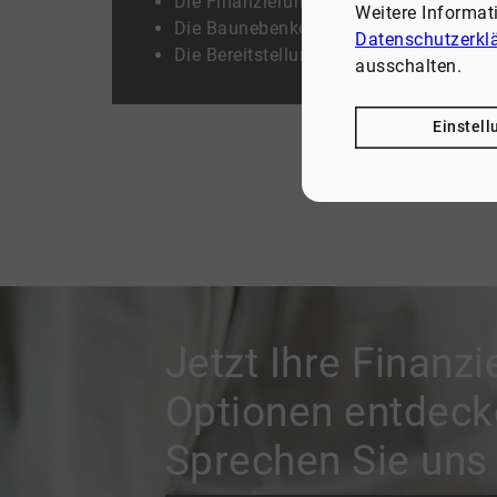
Die Finanzierungskosten, wie Zinsen 
Weitere Informa
Die Baunebenkosten, wie Baugenehmigu
Datenschutzerkl
Die Bereitstellungszinsen, die für nic
ausschalten.
Einstel
Jetzt Ihre Finanzi
Optionen entdeck
Sprechen Sie uns 