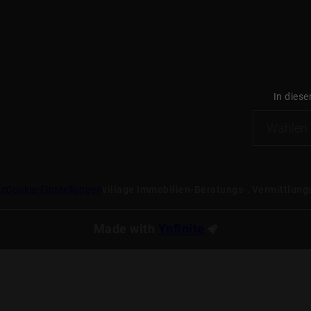
In diese
tz
Cookie-Einstellungen
village Immobilien-Beratungs-, Vermittlu
Made with
Ynfinite