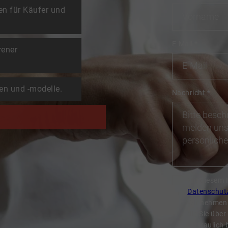
en für Käufer und
E-Mail
*
rener
en und -modelle.
Nachricht
*
Mit diesem 
Datenschut
Wir nehmen 
die Sie übe
vertraulich 