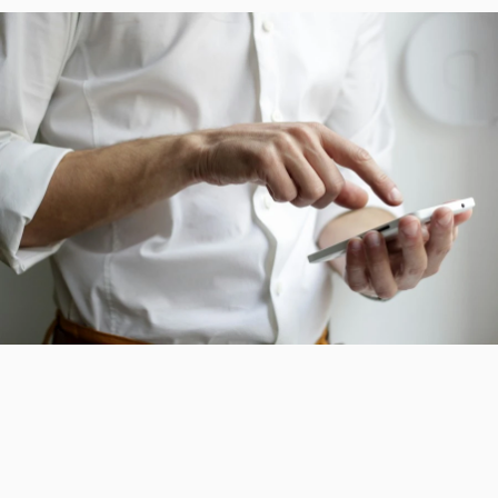
Wie dürfen wir Sie
unterstützen?
Gerne beraten wir Sie zu Ihren Möglichkeiten rund
ums Mieten. Sprechen Sie uns einfach an, wir
freuen uns darauf, Sie kennenzulernen.
Erfahrenes Team, das genau zuhört und
Ihre Vision versteht
Breites Netzwerk und Insider-Kenntnisse
für den Zugang zu verborgenen
Immobilien
Verkauf mit Fokus auf Transparenz,
Vertrauen und maximale Rendite