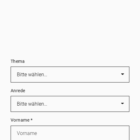
Maximierung des Potenzials und
Verkaufspreises Ihrer Immobilie
Unterstützung von der Bewertung über die
Vermarktung bis zum erfolgreichen
Abschluss
Thema
Anrede
Vorname
*