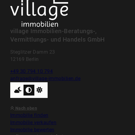
village Immobilien-Beratungs-,
Vermittlungs- und Handels GmbH
Steglitzer Damm 23
12169 Berlin
+49 30 794 10 794
anfrage@village-immobilien.de
Nach oben
Immobilie finden
Immobilie verkaufen
Immobilie bewerten