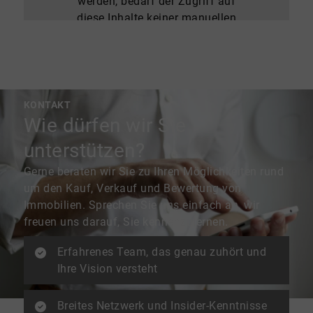
werden, bedarf der Zugriff auf
diese Inhalte keiner manuellen
Zustimmung mehr
Ich stimme zu
KONTAKT
Wie dürfen wir Sie
unterstützen?
Gerne beraten wir Sie zu Ihren Möglichkeiten rund
um den Kauf, Verkauf und Bewertung von
Immobilien. Sprechen Sie uns einfach an, wir
freuen uns darauf, Sie kennenzulernen.
Erfahrenes Team, das genau zuhört und
Ihre Vision versteht
Breites Netzwerk und Insider-Kenntnisse