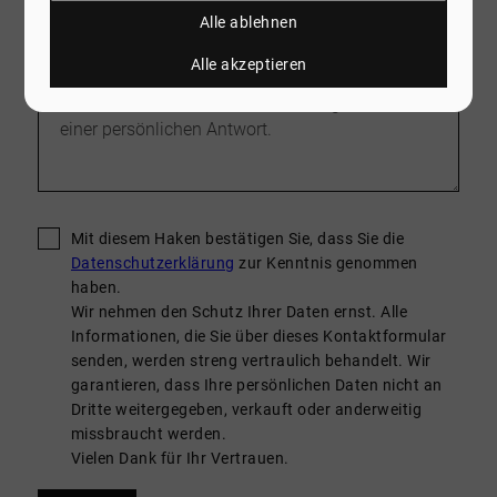
Alle ablehnen
Nachricht
*
Alle akzeptieren
Mit diesem Haken bestätigen Sie, dass Sie die
Datenschutzerklärung
zur Kenntnis genommen
haben.
Wir nehmen den Schutz Ihrer Daten ernst. Alle
Informationen, die Sie über dieses Kontaktformular
senden, werden streng vertraulich behandelt. Wir
garantieren, dass Ihre persönlichen Daten nicht an
Dritte weitergegeben, verkauft oder anderweitig
missbraucht werden.
Vielen Dank für Ihr Vertrauen.